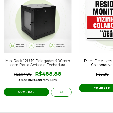
Mini Rack 12U 19 Polegadas 400mm
Placa De Advert
com Porta Acrílica e Fechadura
Colaborativa 
R$488,88
R$504,00
R$3,80
3
x de
R$162,96
sem juros