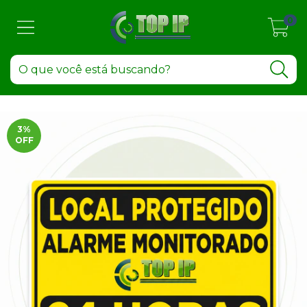
0
3
%
OFF