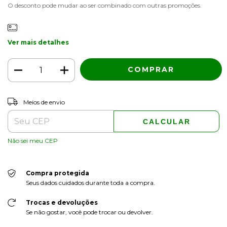
O desconto pode mudar ao ser combinado com outras promoções.
Ver mais detalhes
ALTERAR CEP
Entregas para o CEP:
Meios de envio
CALCULAR
Não sei meu CEP
Compra protegida
Seus dados cuidados durante toda a compra.
Trocas e devoluções
Se não gostar, você pode trocar ou devolver.